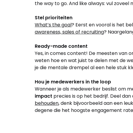
the way to go. And like always: vul zoveel m
Stel prioriteiten
What’s the goal
? Eerst en vooral is het b
awareness, sales of recruiting
? Naargelang
Ready-made content
Yes, in comes content! De meesten van on
weten hoe en wat juist te delen met de w
je die mentale drempel al een hele stuk kl
Hou je medewerkers in the loop
Wanneer je als medewerker beslist om me
impact
precies is op het bedrijf. Deel dan
behouden
, denk bijvoorbeeld aan een leuk
degene die het hoogste engagement rate