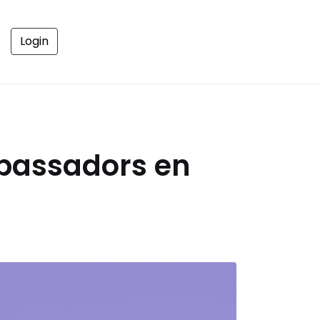
Login
mbassadors en