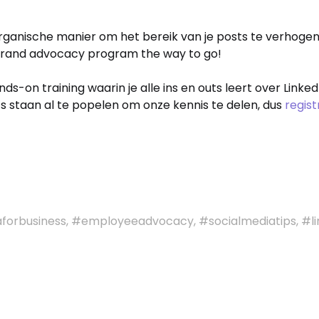
organische manier om het bereik van je posts te verhoge
rand advocacy program the way to go!
ds-on training waarin je alle ins en outs leert over Linked
’s staan al te popelen om onze kennis te delen, dus
regis
aforbusiness, #employeeadvocacy, #socialmediatips, #l