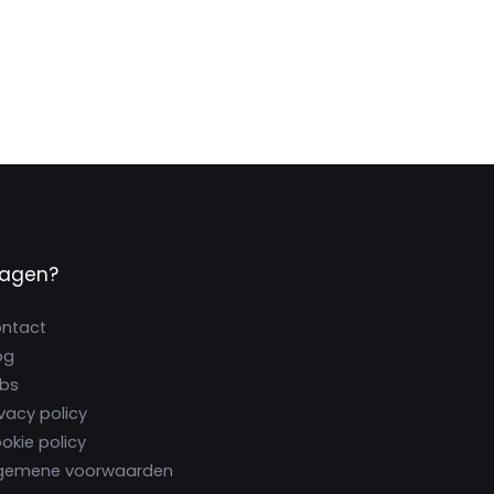
ragen?
ntact
og
bs
ivacy policy
okie policy
gemene voorwaarden