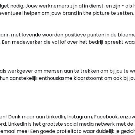
dget nodig
. Jouw werknemers zijn al in dienst, en zijn - als 
ventueel helpen om jouw brand in the picture te zetten.
 waarin met lovende woorden positieve punten in de bloem
Een medewerker die vol lof over het bedrijf spreekt waar
 als werkgever om mensen aan te trekken om bij jou te w
hun aanstekelijk enthousiasme klaarstoomt om ook bij jou
den
! Denk maar aan LinkedIn, Instagram, Facebook, enzovo
ord. LinkedIn is het grootste social media netwerk met d
llemaal mee! Een goede profielfoto waar duidelijk je gezich