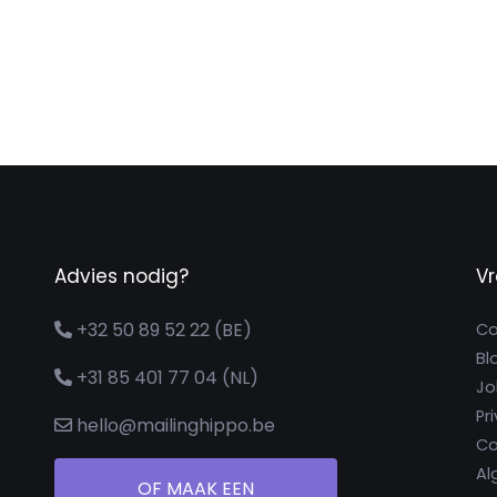
Advies nodig?
V
+32 50 89 52 22 (BE)
Co
Bl
+31 85 401 77 04 (NL)
Jo
Pr
hello@mailinghippo.be
Co
Al
OF MAAK EEN