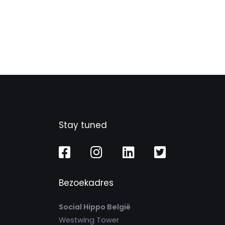
Stay tuned
Bezoekadres
Social Hippo België
Westwing Tower