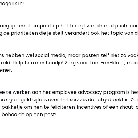
ogelijk in!
elangrijk om de impact op het bedrijf van shared posts aan
 de prioriteiten die je stelt verandert ook het topic van 
s hebben wel social media, maar posten zelf niet zo vaak
ereld. Help hen een handje!
Zorg voor kant-en-klare, maa
einer.
e te werken aan het employee advocacy program is het 
 ook geregeld cijfers over het succes dat al geboekt is.
Zo
 pakketje om hen te feliciteren, incentives of een shout-
 behaalde op een post!